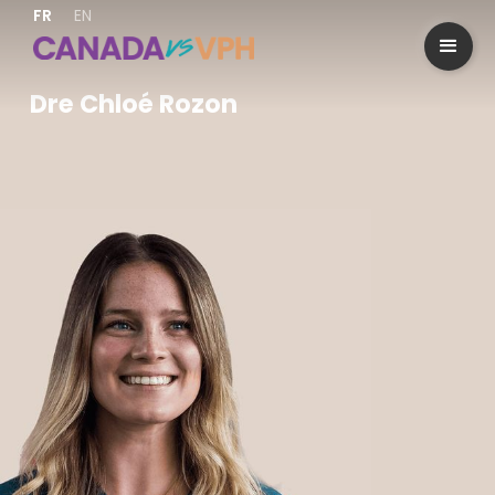
FR
EN
Dre Chloé Rozon